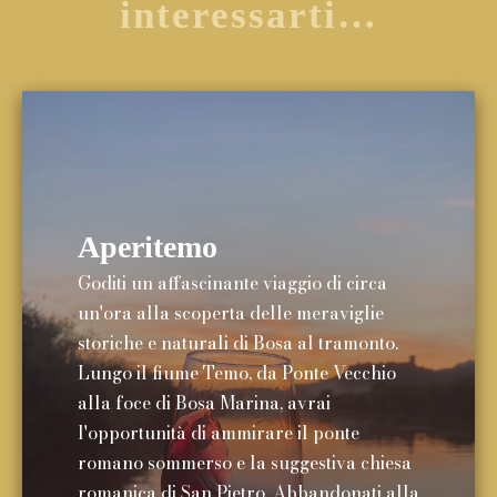
interessarti…
Aperitemo
Goditi un affascinante viaggio di circa
un'ora alla scoperta delle meraviglie
storiche e naturali di Bosa al tramonto.
Lungo il fiume Temo, da Ponte Vecchio
alla foce di Bosa Marina, avrai
l'opportunità di ammirare il ponte
romano sommerso e la suggestiva chiesa
romanica di San Pietro. Abbandonati alla