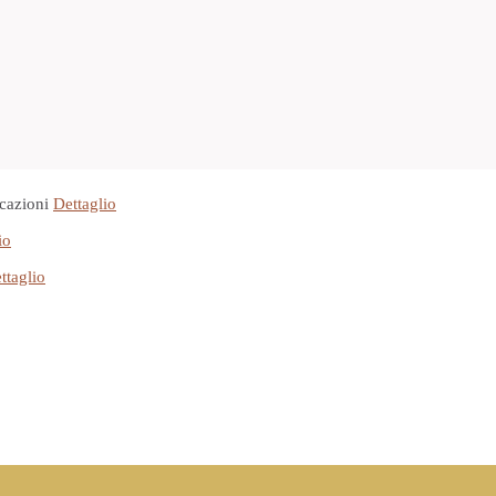
cazioni
Dettaglio
io
ttaglio