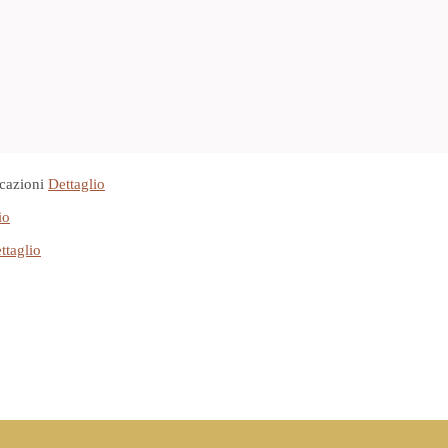
cazioni
Dettaglio
io
ttaglio