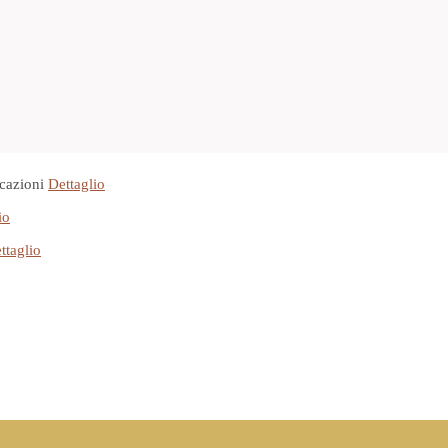
cazioni
Dettaglio
io
ttaglio