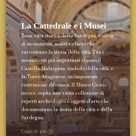
La Cattedrale e i Musei
Bosa, città storica della Sardegna, è ricca
di monumenti, musei e chiese che
raccontano la storia della città. Tra i
monumenti più importanti ci sono il
Castello Malaspina, simbolo della città, e
la Torre Aragonese, un'imponente
costruzione difensiva. Il Museo Civico,
invece, ospita una vasta collezione di
reperti archeologici e oggetti d'arte che
documentano la storia della città e della
Sardegna.
Leggi di più