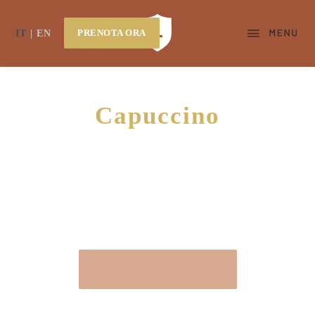
PRENOTA ORA
IT
EN
Capuccino