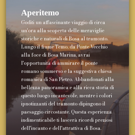
Aperitemo
Goditi un affascinante viaggio di circa
un'ora alla scoperta delle meraviglie
storiche e naturali di Bosa al tramonto.
Lungo il fiume Temo, da Ponte Vecchio
alla foce di Bosa Marina, avrai
l'opportunità di ammirare il ponte
romano sommerso e la suggestiva chiesa
romanica di San Pietro. Abbandonati alla
bellezza panoramica e alla ricca storia di
questo luogo incantevole, mentre i colori
ipnotizzanti del tramonto dipingono il
paesaggio circostante. Questa esperienza
indimenticabile ti lascerà ricordi preziosi
dell'incanto e dell'attrattiva di Bosa.