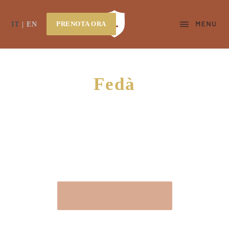
PRENOTA ORA
IT
EN
Fedà