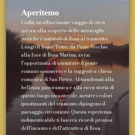
Aperitemo
Goditi un affascinante viaggio di circa
un'ora alla scoperta delle meraviglie
storiche e naturali di Bosa al tramonto.
Lungo il fiume Temo, da Ponte Vecchio
alla foce di Bosa Marina, avrai
l'opportunità di ammirare il ponte
romano sommerso e la suggestiva chiesa
romanica di San Pietro. Abbandonati alla
bellezza panoramica e alla ricca storia di
questo luogo incantevole, mentre i colori
ipnotizzanti del tramonto dipingono il
paesaggio circostante. Questa esperienza
indimenticabile ti lascerà ricordi preziosi
dell'incanto e dell'attrattiva di Bosa.