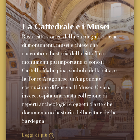
La Cattedrale e i Musei
Bosa, città storica della Sardegna, è ricca
di monumenti, musei e chiese che
raccontano la storia della città. Tra i
monumenti più importanti ci sono il
Castello Malaspina, simbolo della città, e
la Torre Aragonese, un'imponente
costruzione difensiva. Il Museo Civico,
invece, ospita una vasta collezione di
reperti archeologici e oggetti d'arte che
documentano la storia della città e della
Sardegna.
Leggi di più