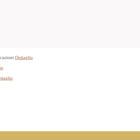
cazioni
Dettaglio
io
ttaglio