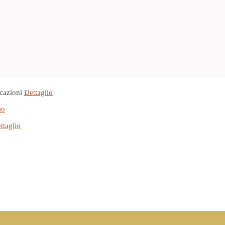
cazioni
Dettaglio
io
ttaglio