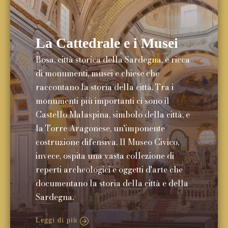
La Cattedrale e i Musei
Bosa, città storica della Sardegna, è ricca
di monumenti, musei e chiese che
raccontano la storia della città. Tra i
monumenti più importanti ci sono il
Castello Malaspina, simbolo della città, e
la Torre Aragonese, un'imponente
costruzione difensiva. Il Museo Civico,
invece, ospita una vasta collezione di
reperti archeologici e oggetti d'arte che
documentano la storia della città e della
Sardegna.
Leggi di più