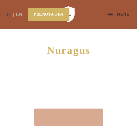
PRENOTA ORA
IT
EN
Nuragus