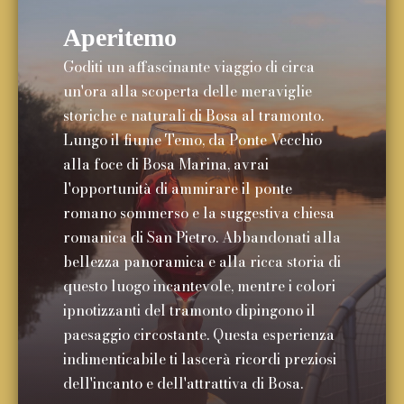
Aperitemo
Goditi un affascinante viaggio di circa
un'ora alla scoperta delle meraviglie
storiche e naturali di Bosa al tramonto.
Lungo il fiume Temo, da Ponte Vecchio
alla foce di Bosa Marina, avrai
l'opportunità di ammirare il ponte
romano sommerso e la suggestiva chiesa
romanica di San Pietro. Abbandonati alla
bellezza panoramica e alla ricca storia di
questo luogo incantevole, mentre i colori
ipnotizzanti del tramonto dipingono il
paesaggio circostante. Questa esperienza
indimenticabile ti lascerà ricordi preziosi
dell'incanto e dell'attrattiva di Bosa.