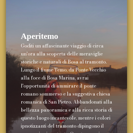
Aperitemo
Goditi un affascinante viaggio di circa
un'ora alla scoperta delle meraviglie
storiche e naturali di Bosa al tramonto.
Lungo il fiume Temo, da Ponte Vecchio
alla foce di Bosa Marina, avrai
l'opportunità di ammirare il ponte
romano sommerso e la suggestiva chiesa
romanica di San Pietro. Abbandonati alla
bellezza panoramica e alla ricca storia di
questo luogo incantevole, mentre i colori
ipnotizzanti del tramonto dipingono il