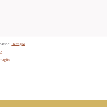
cazioni
Dettaglio
io
ttaglio