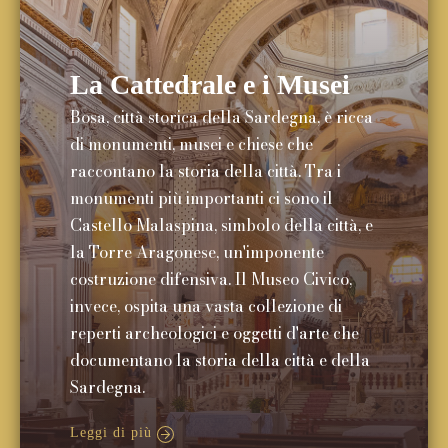
La Cattedrale e i Musei
Bosa, città storica della Sardegna, è ricca
di monumenti, musei e chiese che
raccontano la storia della città. Tra i
monumenti più importanti ci sono il
Castello Malaspina, simbolo della città, e
la Torre Aragonese, un'imponente
costruzione difensiva. Il Museo Civico,
invece, ospita una vasta collezione di
reperti archeologici e oggetti d'arte che
documentano la storia della città e della
Sardegna.
Leggi di più