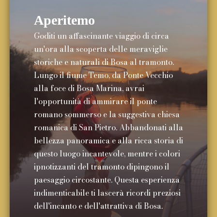
Aperitemo
Goditi un affascinante viaggio di circa
un'ora alla scoperta delle meraviglie
storiche e naturali di Bosa al tramonto.
Lungo il fiume Temo, da Ponte Vecchio
alla foce di Bosa Marina, avrai
l'opportunità di ammirare il ponte
romano sommerso e la suggestiva chiesa
romanica di San Pietro. Abbandonati alla
bellezza panoramica e alla ricca storia di
questo luogo incantevole, mentre i colori
ipnotizzanti del tramonto dipingono il
paesaggio circostante. Questa esperienza
indimenticabile ti lascerà ricordi preziosi
dell'incanto e dell'attrattiva di Bosa.